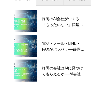
静岡のAI会社がつくる
DX推進のためのAI導入完
社長日誌 Vol.26「打つ手
「もったいない」図鑑──
全ガイド──中小企業が
は無限」
現場で見つけた、眠れる
DXを実現する3段階のア
宝の持ち腐れ10選【2026
プローチと、5つの成功原
年版】
則【2026年版】
電話・メール・LINE・
静岡のAI会社がつくる
静岡県の受発注システム
FAXがバラバラ──静岡の
「もったいない」図鑑──
開発完全ガイド──BtoB企
システム会社と整える、
現場で見つけた、眠れる
業のためのEDI・Web受発
お客様との連絡窓口の一
宝の持ち腐れ10選【2026
注・BtoB EC活用戦略
元化【2026年版】
年版】
【2026年版】
静岡の会社はAIに見つけ
社長日誌 Vol.20「『いい
静岡県のBtoB向けシステ
てもらえるか──AI会社が
システム』より『売れる
ム開発完全ガイド──企業
解説する、AI検索時代に
システム』」
間取引特化、営業DX・
選ばれる情報の整え方
SFA・CRM統合戦略
【2026年版】
【2026年版】