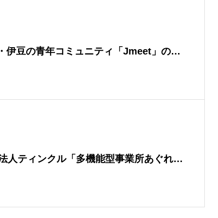
伊豆の青年コミュニティ「Jmeet」の
、代表・大石湧斗が取材掲載されました
O法人ティンクル「多機能型事業所あぐれ
用日報システムを開発・導入しました