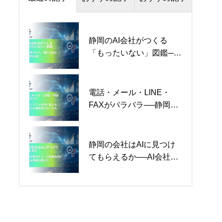
静岡のAI会社がつくる
静岡県のシステム会社の
静岡県のシステム会社の
「もったいない」図鑑──
選び方｜失敗しない依頼
選び方｜失敗しない依頼
現場で見つけた、眠れる
先と費用相場【2026年
先と費用相場【2026年
宝の持ち腐れ10選【2026
版】
版】
年版】
電話・メール・LINE・
FAXがバラバラ──静岡の
システム会社と整える、
お客様との連絡窓口の一
元化【2026年版】
静岡の会社はAIに見つけ
てもらえるか──AI会社が
解説する、AI検索時代に
選ばれる情報の整え方
【2026年版】