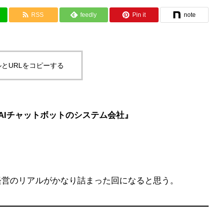
RSS
feedly
Pin it
note
とURLをコピーする
）『AIチャットボットのシステム会社』
経営のリアルがかなり詰まった回になると思う。