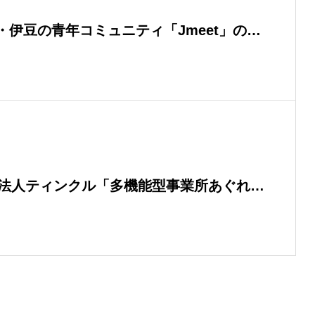
伊豆の青年コミュニティ「Jmeet」の
、代表・大石湧斗が取材掲載されました
O法人ティンクル「多機能型事業所あぐれ
用日報システムを開発・導入しました