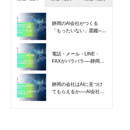
静岡のAI会社がつくる
AI×ノーコード・ローコー
社長日誌 Vol.19「運の正
「もったいない」図鑑──
ド開発完全ガイド──中小
体」
現場で見つけた、眠れる
企業の内製化革命と、オ
宝の持ち腐れ10選【2026
ーダーメイド開発との賢
年版】
い使い分け【2026年版】
電話・メール・LINE・
介護施設・老人ホーム向
社長日誌 Vol.31「企業価
FAXがバラバラ──静岡の
けAIチャットボット完全
値を上げていく」
システム会社と整える、
ガイド──人手不足時代
お客様との連絡窓口の一
に、介護の質を守りなが
元化【2026年版】
ら現場の負担を減らす仕
静岡の会社はAIに見つけ
AIに「全部丸投げ」した
静岡の経営者のためのAI
組み【2026年版】
てもらえるか──AI会社が
中小企業の末路──業界の
ニュースの読み方──騒ぎ
解説する、AI検索時代に
本音を見つめた、失敗を
に振り回されない情報の
選ばれる情報の整え方
超える3つの教訓【2026
目を持つ【2026年版】
【2026年版】
年版】